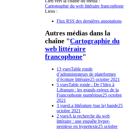
Lien vers la chaîne du média :
Cartographie du web littéraire francophone
Liens :
Flux RSS des dernières annotations
Autres médias dans la
chaîne "
Cartographie du
web littéraire
francophone
"
13 vues
Table ronde
d’administrateurs de plateformes
d’écriture littéraire
25 octobre 2021
5 vues
Table ronde : De l’Idex à
Lifranum : les grands enjeux de la
Francophonie numérique
25 octobre
2021
3 vues
La littérature (par la) bande
25
octobre 2021
2 vues
A la recherche du web
littéraire : une enquête hyper-
perplexe en hypertexte
25 octobre