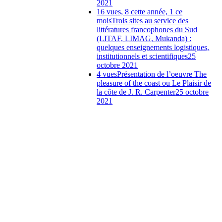
2021
16 vues, 8 cette année, 1 ce
mois
Trois sites au service des
littératures francophones du Sud
(LITAF, LIMAG, Mukanda) :
quelques enseignements logistiques,
institutionnels et scientifiques
25
octobre 2021
4 vues
Présentation de l’oeuvre The
pleasure of the coast ou Le Plaisir de
la côte de J. R. Carpenter
25 octobre
2021