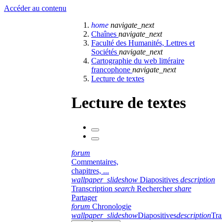
Accéder au contenu
home
navigate_next
Chaînes
navigate_next
Faculté des Humanités, Lettres et
Sociétés
navigate_next
Cartographie du web littéraire
francophone
navigate_next
Lecture de textes
Lecture de textes
forum
Commentaires,
chapitres, ...
wallpaper_slideshow
Diapositives
description
Transcription
search
Rechercher
share
Partager
forum
Chronologie
wallpaper_slideshow
Diapositives
description
Tra