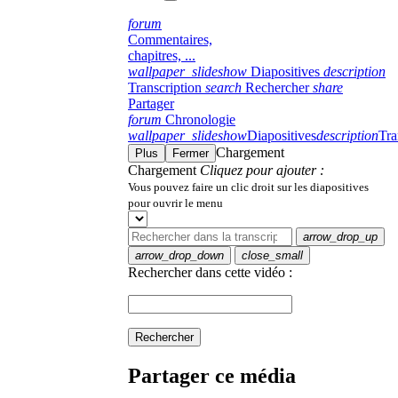
forum
Commentaires,
chapitres, ...
wallpaper_slideshow
Diapositives
description
Transcription
search
Rechercher
share
Partager
forum
Chronologie
wallpaper_slideshow
Diapositives
description
Tra
Chargement
Plus
Fermer
Chargement
Cliquez pour ajouter :
Vous pouvez faire un clic droit sur les diapositives
pour ouvrir le menu
arrow_drop_up
arrow_drop_down
close_small
Rechercher dans cette vidéo :
Rechercher
Partager ce média