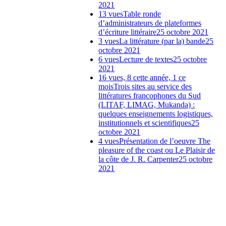
2021
13 vues
Table ronde
d’administrateurs de plateformes
d’écriture littéraire
25 octobre 2021
3 vues
La littérature (par la) bande
25
octobre 2021
6 vues
Lecture de textes
25 octobre
2021
16 vues, 8 cette année, 1 ce
mois
Trois sites au service des
littératures francophones du Sud
(LITAF, LIMAG, Mukanda) :
quelques enseignements logistiques,
institutionnels et scientifiques
25
octobre 2021
4 vues
Présentation de l’oeuvre The
pleasure of the coast ou Le Plaisir de
la côte de J. R. Carpenter
25 octobre
2021