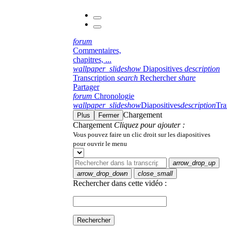
forum
Commentaires,
chapitres, ...
wallpaper_slideshow
Diapositives
description
Transcription
search
Rechercher
share
Partager
forum
Chronologie
wallpaper_slideshow
Diapositives
description
Tra
Chargement
Plus
Fermer
Chargement
Cliquez pour ajouter :
Vous pouvez faire un clic droit sur les diapositives
pour ouvrir le menu
arrow_drop_up
arrow_drop_down
close_small
Rechercher dans cette vidéo :
Rechercher