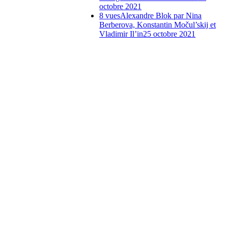
octobre 2021
8 vues
Alexandre Blok par Nina
Berberova, Konstantin Močul’skij et
Vladimir Il’in
25 octobre 2021