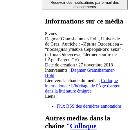
Recevoir des notifications par e-mail des
changements
Informations sur ce média
8 vues
Dagmar Gramshammer-Hohl, Université
de Graz, Autriche : «Ирина Одоевцева –
“последняя улыбка Серебряного века”»
(« Irina Odoevceva, “dernier sourire de
l’Âge d’argent” »)
Date de création :
27 novembre 2018
Intervenants :
Dagmar Gramshammer-
Hohl
Lien vers la chaîne du média :
Colloque
international : L'héritage de l'Âge d'argent
dans la littérature émigrée
Liens :
Flux RSS des dernières annotations
Autres médias dans la
chaîne "
Colloque