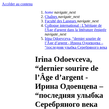
Accéder au contenu
home
navigate_next
Chaînes
navigate_next
Faculté des Langues
navigate_next
Colloque international : L'héritage de
l'Âge d'argent dans la littérature émigrée
navigate_next
Irina Odoevceva, “dernier sourire de
l’Âge d’argent - Ирина Одоевцева –
“последняя улыбка Серебряного века
Irina Odoevceva,
“dernier sourire de
l’Âge d’argent -
Ирина Одоевцева –
“последняя улыбка
Серебряного века