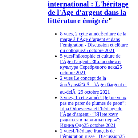
international : L'héritage
de l'Âge d'argent dans la
littérature émigrée
"
8 vues, 2 cette année
Écriture de la
marge à l’Âge d’argent et dans
l’émigration - Discussion et clôture
du colloque
25 octobre 2021
5 vues
Philosophie et culture de
l’Âge d’argent - Философия и
культура Серебряного века
25
octobre 2021
2 vues
Le concept de la
âpoÅ¡lostâ²â Ã lâÃge dâargent et
au-delÃ
25 octobre 2021
3 vues, 1 cette année
“[Je] ne veux
pas me parer de plumes de paon”:
Irina Odoevceva et l’héritage de
l’Âge d’argent - “[Я] не хочу
рядиться в павлиньи перья”:
Ирина Одо
25 octobre 2021
2 vues
L’héritage français de
l’émigration russe - Discussion
25