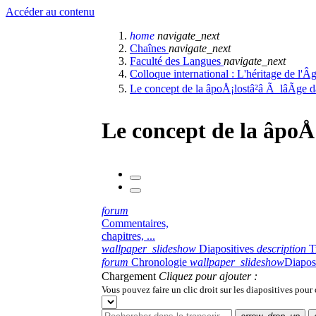
Accéder au contenu
home
navigate_next
Chaînes
navigate_next
Faculté des Langues
navigate_next
Colloque international : L'héritage de l'Âg
Le concept de la âpoÅ¡lostâ²â Ã lâÃge 
Le concept de la âpoÅ¡
forum
Commentaires,
chapitres, ...
wallpaper_slideshow
Diapositives
description
T
forum
Chronologie
wallpaper_slideshow
Diapos
Chargement
Cliquez pour ajouter :
Vous pouvez faire un clic droit sur les diapositives pour