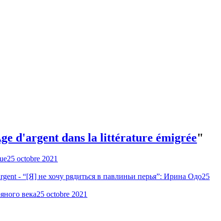
Âge d'argent dans la littérature émigrée
"
que
25 octobre 2021
 d’argent - “[Я] не хочу рядиться в павлиньи перья”: Ирина Одо
25
ряного века
25 octobre 2021