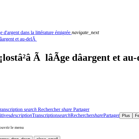
e d'argent dans la littérature émigrée
navigate_next
dâargent et au-delÃ
lostâ²â Ã lâÃge dâargent et a
ranscription
search
Rechercher
share
Partager
itives
description
Transcription
search
Rechercher
share
Partager
Plus
F
 ouvrir le menu