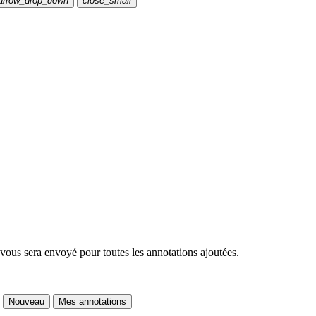
arrow_drop_down
close_small
 vous sera envoyé pour toutes les annotations ajoutées.
Nouveau
Mes annotations