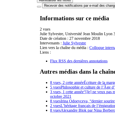
Réinitialiser les filtres
Recevoir des notifications par e-mail des chan
Informations sur ce média
2 vues
Julie Sylvestre, Université Jean Moulin Lyon 3
Date de création :
27 novembre 2018
Intervenants :
Julie Sylvestre
Lien vers la chaîne du média :
Colloque interna
Liens :
Flux RSS des dernières annotations
Autres médias dans la chaîn
8 vues, 2 cette année
Écriture de la marg
5 vues
Philosophie et culture de l’Âge
3 vues, 1 cette année
“[Je] ne veux pas 
octobre 2021
8 vues
Irina Odoevceva, “dernier sour
2 vues
L’héritage français de l’émigratio
8 vues
Alexandre Blok par Nina Berberov