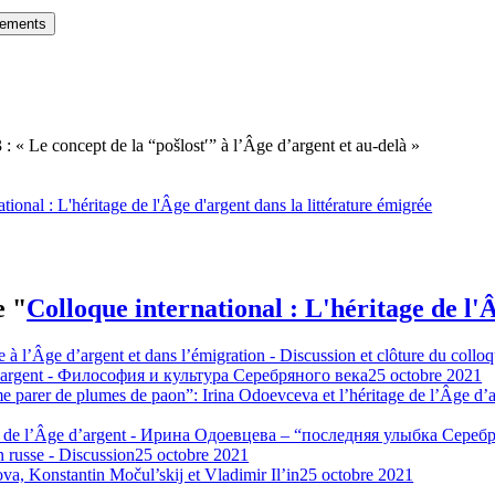
gements
 : « Le concept de la “pošlost′” à l’Âge d’argent et au-delà »
tional : L'héritage de l'Âge d'argent dans la littérature émigrée
e "
Colloque international : L'héritage de l'
e à l’Âge d’argent et dans l’émigration - Discussion et clôture du collo
 d’argent - Философия и культура Серебряного века
25 octobre 2021
me parer de plumes de paon”: Irina Odoevceva et l’héritage de l’Âge
ire de l’Âge d’argent - Ирина Одоевцева – “последняя улыбка Сереб
n russe - Discussion
25 octobre 2021
a, Konstantin Močul’skij et Vladimir Il’in
25 octobre 2021