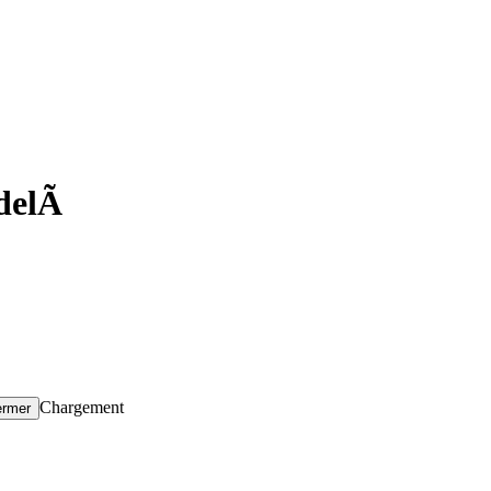
u-delÃ
Chargement
ermer