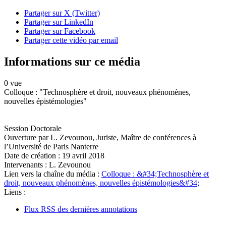
Partager sur X (Twitter)
Partager sur LinkedIn
Partager sur Facebook
Partager cette vidéo par email
Informations sur ce média
0 vue
Colloque : "Technosphère et droit, nouveaux phénomènes,
nouvelles épistémologies"
Session Doctorale
Ouverture par L. Zevounou, Juriste, Maître de conférences à
l’Université de Paris Nanterre
Date de création :
19 avril 2018
Intervenants :
L. Zevounou
Lien vers la chaîne du média :
Colloque : &#34;Technosphère et
droit, nouveaux phénomènes, nouvelles épistémologies&#34;
Liens :
Flux RSS des dernières annotations