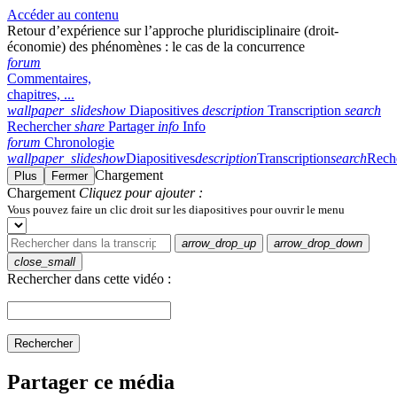
Accéder au contenu
Retour d’expérience sur l’approche pluridisciplinaire (droit-
économie) des phénomènes : le cas de la concurrence
forum
Commentaires,
chapitres, ...
wallpaper_slideshow
Diapositives
description
Transcription
search
Rechercher
share
Partager
info
Info
forum
Chronologie
wallpaper_slideshow
Diapositives
description
Transcription
search
Rech
Chargement
Plus
Fermer
Chargement
Cliquez pour ajouter :
Vous pouvez faire un clic droit sur les diapositives pour ouvrir le menu
arrow_drop_up
arrow_drop_down
close_small
Rechercher dans cette vidéo :
Rechercher
Partager ce média