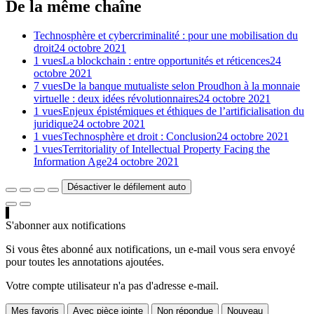
De la même chaîne
Technosphère et cybercriminalité : pour une mobilisation du
droit
24 octobre 2021
1 vues
La blockchain : entre opportunités et réticences
24
octobre 2021
7 vues
De la banque mutualiste selon Proudhon à la monnaie
virtuelle : deux idées révolutionnaires
24 octobre 2021
1 vues
Enjeux épistémiques et éthiques de l’artificialisation du
juridique
24 octobre 2021
1 vues
Technosphère et droit : Conclusion
24 octobre 2021
1 vues
Territoriality of Intellectual Property Facing the
Information Age
24 octobre 2021
Désactiver le défilement auto
S'abonner aux notifications
Si vous êtes abonné aux notifications, un e-mail vous sera envoyé
pour toutes les annotations ajoutées.
Votre compte utilisateur n'a pas d'adresse e-mail.
Mes favoris
Avec pièce jointe
Non répondue
Nouveau