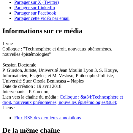
Partager sur X (Twitter)
Partager sur LinkedIn
Partager sur Facebook
Partager cette vidéo par email
Informations sur ce média
1 vue
Colloque : "Technosphère et droit, nouveaux phénomènes,
nouvelles épistémologies"
Session Doctorale
P. Guedon, Juriste, Université Jean Moulin Lyon 3, S. Kouye,
Informaticien, Esigelec, et M. Vestoso, Philosophe-Politiste,
Université Suor Orsola Benincasa – Naples
Date de création :
19 avril 2018
Intervenants :
P. Guedon,
Lien vers la chaîne du média :
Colloque : &#34;Technosphère et
droit, nouveaux phénomènes, nouvelles épistémologies&#34;
Liens :
Flux RSS des dernières annotations
De la même chaîne