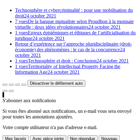
Technosphère et cybercriminalité : pour une mobilisation du
droit
24 octobre 2021
7 vues
De la banque mutualiste selon Proudhon à la monnaie
virtuelle : deux idées révolutionnaires
24 octobre 2021
1 vues
Enjeux épistémiques et éthiques de l’artificialisation du
juridique
24 octobre 2021
Retour d’expérience sur l’approche pluridisciplinaire (droit-
économie) des phénomènes : le cas de la concurrence
24
octobre 2021
1 vues
Technosphère et droit : Conclusion
24 octobre 2021
1 vues
Territoriality of Intellectual Property Facing the
Information Age
24 octobre 2021
Désactiver le défilement auto
S'abonner aux notifications
Si vous êtes abonné aux notifications, un e-mail vous sera envoyé
pour toutes les annotations ajoutées.
Votre compte utilisateur n'a pas d'adresse e-mail.
Mes favoris
Avec pièce jointe
Non répondue
Nouveau