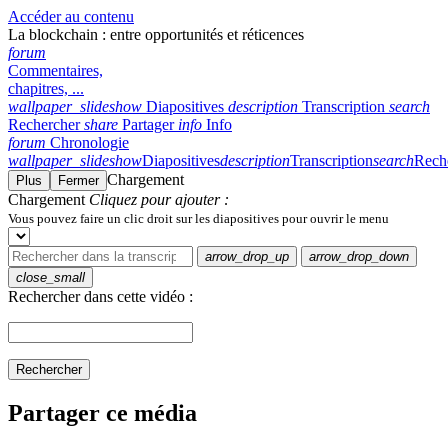
Accéder au contenu
La blockchain : entre opportunités et réticences
forum
Commentaires,
chapitres, ...
wallpaper_slideshow
Diapositives
description
Transcription
search
Rechercher
share
Partager
info
Info
forum
Chronologie
wallpaper_slideshow
Diapositives
description
Transcription
search
Rech
Chargement
Plus
Fermer
Chargement
Cliquez pour ajouter :
Vous pouvez faire un clic droit sur les diapositives pour ouvrir le menu
arrow_drop_up
arrow_drop_down
close_small
Rechercher dans cette vidéo :
Rechercher
Partager ce média