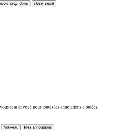
arrow_drop_down
close_small
 vous sera envoyé pour toutes les annotations ajoutées.
Nouveau
Mes annotations