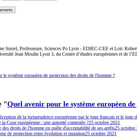
gements
élène Surrel, Professeure, Sciences Po Lyon - EDIEC-CEE et Loïc Robe
versité Jean Moulin Lyon 3, du Centre d’études européennes et de l’
r le système européen de protection des droits de l'homme ?
e "
Quel avenir pour le système européen de 
éception de la jurisprudence européenne par le juge français et le juge 
 la Cour européenne : une autorité contestée ?
25 octobre 2021
des droits de l'homme en quête d'acceptabilité de ses arrêts
25 octobre
me de protection entre évolution et mutation
25 octobre 2021