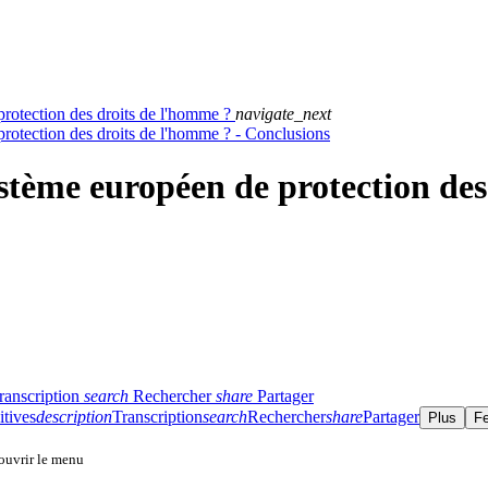
protection des droits de l'homme ?
navigate_next
protection des droits de l'homme ? - Conclusions
stème européen de protection des
ranscription
search
Rechercher
share
Partager
itives
description
Transcription
search
Rechercher
share
Partager
Plus
F
 ouvrir le menu