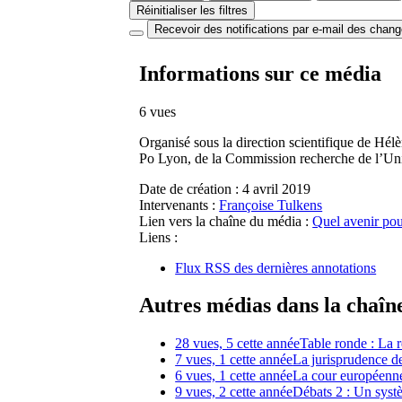
Réinitialiser les filtres
Recevoir des notifications par e-mail des chan
Informations sur ce média
6 vues
Organisé sous la direction scientifique de H
Po Lyon, de la Commission recherche de l’Uni
Date de création :
4 avril 2019
Intervenants :
Françoise Tulkens
Lien vers la chaîne du média :
Quel avenir pou
Liens :
Flux RSS des dernières annotations
Autres médias dans la chaîn
28 vues, 5 cette année
Table ronde : La r
7 vues, 1 cette année
La jurisprudence de
6 vues, 1 cette année
La cour européenne 
9 vues, 2 cette année
Débats 2 : Un systè