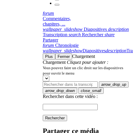
forum
Commentaires,
chapitres, ...
wallpaper_slideshow
Diapositives
description
Transcription
search
Rechercher
share
Partager
forum
Chronologie
wallpaper_slideshow
Diapositives
description
Tra
Chargement
Plus
Fermer
Chargement
Cliquez pour ajouter :
Vous pouvez faire un clic droit sur les diapositives
pour ouvrir le menu
arrow_drop_up
arrow_drop_down
close_small
Rechercher dans cette vidéo :
Rechercher
Partager ce média