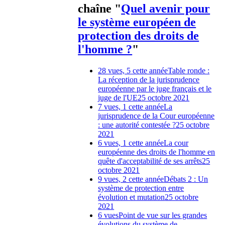
chaîne "
Quel avenir pour
le système européen de
protection des droits de
l'homme ?
"
28 vues, 5 cette année
Table ronde :
La réception de la jurisprudence
européenne par le juge français et le
juge de l'UE
25 octobre 2021
7 vues, 1 cette année
La
jurisprudence de la Cour européenne
: une autorité contestée ?
25 octobre
2021
6 vues, 1 cette année
La cour
européenne des droits de l'homme en
quête d'acceptabilité de ses arrêts
25
octobre 2021
9 vues, 2 cette année
Débats 2 : Un
système de protection entre
évolution et mutation
25 octobre
2021
6 vues
Point de vue sur les grandes
évolutions du système de