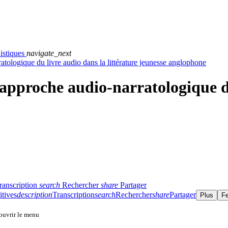
istiques
navigate_next
ratologique du livre audio dans la littérature jeunesse anglophone
 : approche audio-narratologique d
ranscription
search
Rechercher
share
Partager
itives
description
Transcription
search
Rechercher
share
Partager
Plus
F
 ouvrir le menu