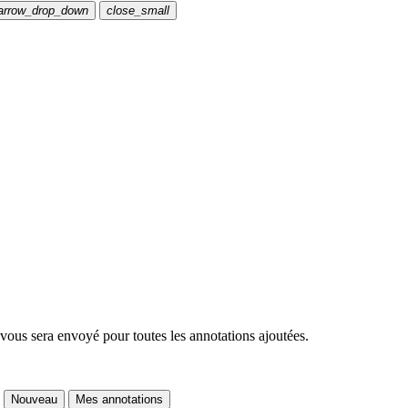
arrow_drop_down
close_small
 vous sera envoyé pour toutes les annotations ajoutées.
Nouveau
Mes annotations