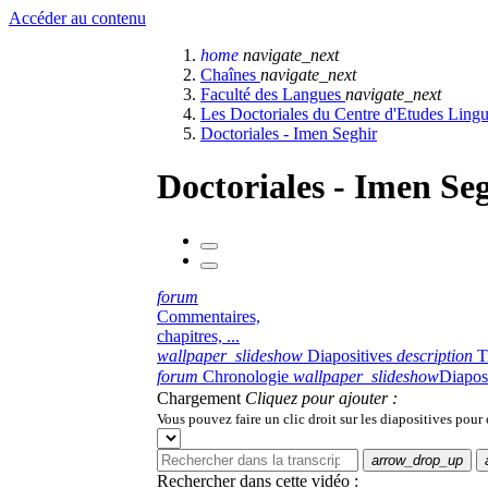
Accéder au contenu
home
navigate_next
Chaînes
navigate_next
Faculté des Langues
navigate_next
Les Doctoriales du Centre d'Etudes Lingu
Doctoriales - Imen Seghir
Doctoriales - Imen Se
forum
Commentaires,
chapitres, ...
wallpaper_slideshow
Diapositives
description
T
forum
Chronologie
wallpaper_slideshow
Diapos
Chargement
Cliquez pour ajouter :
Vous pouvez faire un clic droit sur les diapositives pour
arrow_drop_up
Rechercher dans cette vidéo :