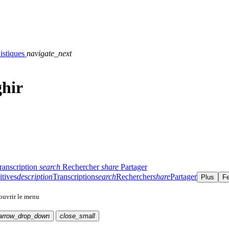
istiques
navigate_next
ghir
ranscription
search
Rechercher
share
Partager
itives
description
Transcription
search
Rechercher
share
Partager
Plus
F
 ouvrir le menu
arrow_drop_down
close_small