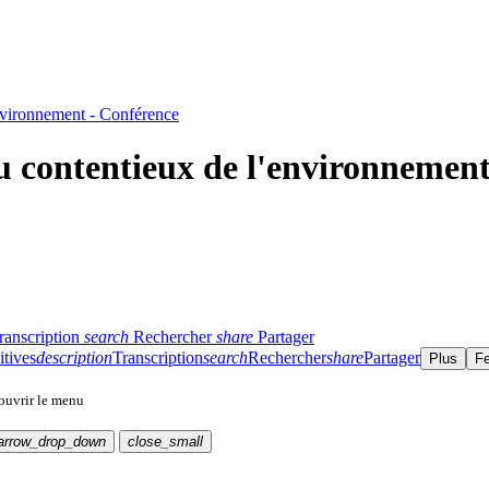
environnement - Conférence
u contentieux de l'environnement
ranscription
search
Rechercher
share
Partager
itives
description
Transcription
search
Rechercher
share
Partager
Plus
F
 ouvrir le menu
arrow_drop_down
close_small