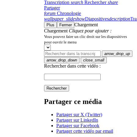
Transcription
search
Rechercher
share
Partager
forum
Chronologie
wallpaper_slideshow
Diapositives
description
Tra
Chargement
Plus
Fermer
Chargement
Cliquez pour ajouter :
Vous pouvez faire un clic droit sur les diapositives
pour ouvrir le menu
arrow_drop_up
arrow_drop_down
close_small
Rechercher dans cette vidéo :
Rechercher
Partager ce média
Partager sur X (Twitter)
Partager sur LinkedIn
Partager sur Facebook
Partager cette vidéo par email