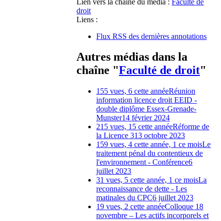
Lien vers la chaîne du média :
Faculté de
droit
Liens :
Flux RSS des dernières annotations
Autres médias dans la
chaîne "
Faculté de droit
"
155 vues, 6 cette année
Réunion
information licence droit EEID -
double diplôme Essex-Grenade-
Munster
14 février 2024
215 vues, 15 cette année
Réforme de
la Licence 3
13 octobre 2023
159 vues, 4 cette année, 1 ce mois
Le
traitement pénal du contentieux de
l'environnement - Conférence
6
juillet 2023
31 vues, 5 cette année, 1 ce mois
La
reconnaissance de dette - Les
matinales du CPC
6 juillet 2023
19 vues, 2 cette année
Colloque 18
novembre – Les actifs incorporels et