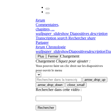
forum
Commentaires,
chapitres, ...
wallpaper_slideshow
Diapositives
description
Transcription
search
Rechercher
share
Partager
forum
Chronologie
wallpaper_slideshow
Diapositives
description
Tra
Chargement
Plus
Fermer
Chargement
Cliquez pour ajouter :
Vous pouvez faire un clic droit sur les diapositives
pour ouvrir le menu
arrow_drop_up
arrow_drop_down
close_small
Rechercher dans cette vidéo :
Rechercher