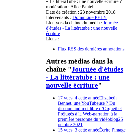
« La littéraTube : une nouvelle écriture ?
modération : Alice Pantel
Date de création :
23 novembre 2018
Intervenants :
Dominique PETY
Lien vers la chaîne du média :
Journée
d'études - La littératube : une nouvelle
écriture
Liens :
Flux RSS des dernières annotations
Autres médias dans la
chaîne "
Journée d'études
- La littératube : une
nouvelle écriture
"
17 vues, 4 cette année
Elizabeth
Bennet, une YouTubeuse ? Du
discours indirect libre d’Orgueil et
Préjugés à la Web-narration à la
première personne du vidéoblog
25
octobre 2021
15 vues, 3 cette année
Écrire l’image