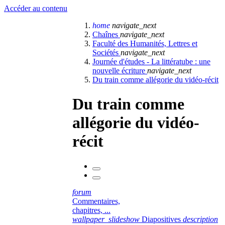
Accéder au contenu
home
navigate_next
Chaînes
navigate_next
Faculté des Humanités, Lettres et
Sociétés
navigate_next
Journée d'études - La littératube : une
nouvelle écriture
navigate_next
Du train comme allégorie du vidéo-récit
Du train comme
allégorie du vidéo-
récit
forum
Commentaires,
chapitres, ...
wallpaper_slideshow
Diapositives
description