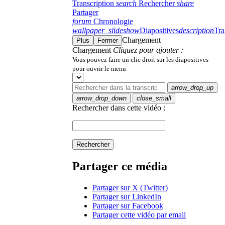
Transcription
search
Rechercher
share
Partager
forum
Chronologie
wallpaper_slideshow
Diapositives
description
Tra
Chargement
Plus
Fermer
Chargement
Cliquez pour ajouter :
Vous pouvez faire un clic droit sur les diapositives
pour ouvrir le menu
arrow_drop_up
arrow_drop_down
close_small
Rechercher dans cette vidéo :
Rechercher
Partager ce média
Partager sur X (Twitter)
Partager sur LinkedIn
Partager sur Facebook
Partager cette vidéo par email