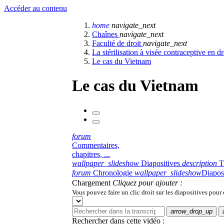
Accéder au contenu
home
navigate_next
Chaînes
navigate_next
Faculté de droit
navigate_next
La stérilisation à visée contraceptive en 
Le cas du Vietnam
Le cas du Vietnam
forum
Commentaires,
chapitres, ...
wallpaper_slideshow
Diapositives
description
T
forum
Chronologie
wallpaper_slideshow
Diapos
Chargement
Cliquez pour ajouter :
Vous pouvez faire un clic droit sur les diapositives pour
arrow_drop_up
Rechercher dans cette vidéo :