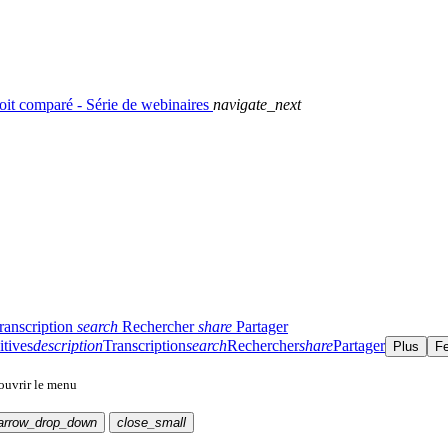
droit comparé - Série de webinaires
navigate_next
ranscription
search
Rechercher
share
Partager
itives
description
Transcription
search
Rechercher
share
Partager
Plus
F
 ouvrir le menu
arrow_drop_down
close_small