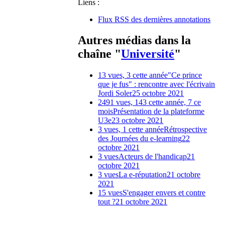
Liens :
Flux RSS des dernières annotations
Autres médias dans la
chaîne "
Université
"
13 vues, 3 cette année
"Ce prince
que je fus" : rencontre avec l'écrivain
Jordi Soler
25 octobre 2021
2491 vues, 143 cette année, 7 ce
mois
Présentation de la plateforme
U3e
23 octobre 2021
3 vues, 1 cette année
Rétrospective
des Journées du e-learning
22
octobre 2021
3 vues
Acteurs de l'handicap
21
octobre 2021
3 vues
La e-réputation
21 octobre
2021
15 vues
S'engager envers et contre
tout ?
21 octobre 2021