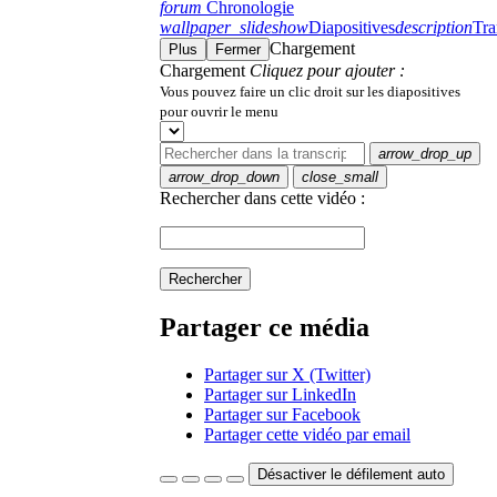
forum
Chronologie
wallpaper_slideshow
Diapositives
description
Tra
Chargement
Plus
Fermer
Chargement
Cliquez pour ajouter :
Vous pouvez faire un clic droit sur les diapositives
pour ouvrir le menu
arrow_drop_up
arrow_drop_down
close_small
Rechercher dans cette vidéo :
Rechercher
Partager ce média
Partager sur X (Twitter)
Partager sur LinkedIn
Partager sur Facebook
Partager cette vidéo par email
Désactiver le défilement auto