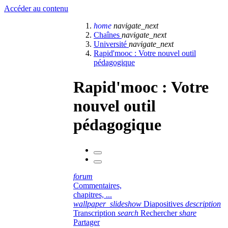
Accéder au contenu
home
navigate_next
Chaînes
navigate_next
Université
navigate_next
Rapid'mooc : Votre nouvel outil
pédagogique
Rapid'mooc : Votre
nouvel outil
pédagogique
forum
Commentaires,
chapitres, ...
wallpaper_slideshow
Diapositives
description
Transcription
search
Rechercher
share
Partager