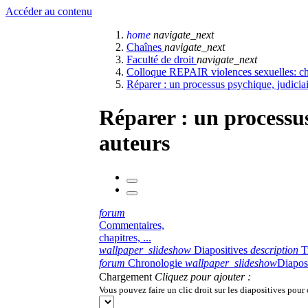
Accéder au contenu
home
navigate_next
Chaînes
navigate_next
Faculté de droit
navigate_next
Colloque REPAIR violences sexuelles: chan
Réparer : un processus psychique, judiciair
Réparer : un processus
auteurs
forum
Commentaires,
chapitres, ...
wallpaper_slideshow
Diapositives
description
T
forum
Chronologie
wallpaper_slideshow
Diapos
Chargement
Cliquez pour ajouter :
Vous pouvez faire un clic droit sur les diapositives pour