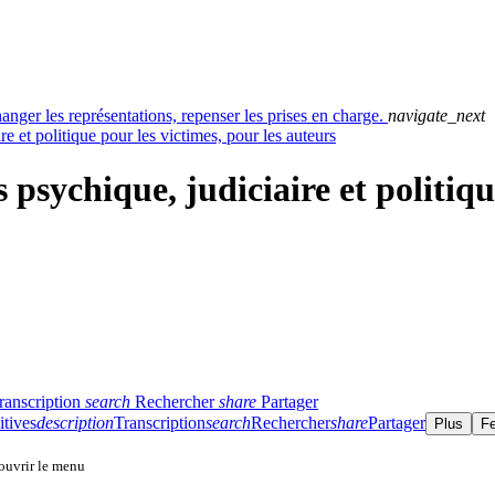
ger les représentations, repenser les prises en charge.
navigate_next
e et politique pour les victimes, pour les auteurs
 psychique, judiciaire et politiqu
ranscription
search
Rechercher
share
Partager
itives
description
Transcription
search
Rechercher
share
Partager
Plus
F
 ouvrir le menu