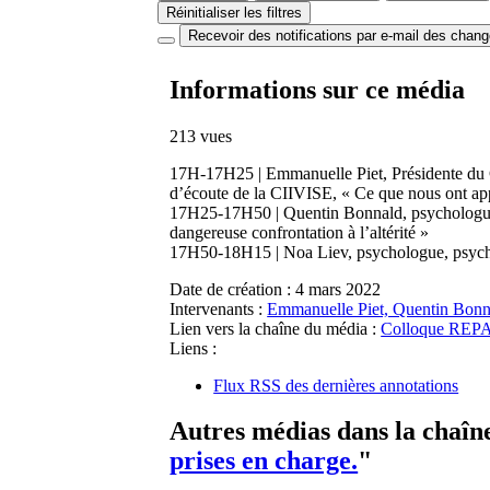
Réinitialiser les filtres
Recevoir des notifications par e-mail des chan
Informations sur ce média
213 vues
17H-17H25 | Emmanuelle Piet, Présidente du CF
d’écoute de la CIIVISE, « Ce que nous ont app
17H25-17H50 | Quentin Bonnald, psychologue, 
dangereuse confrontation à l’altérité »
17H50-18H15 | Noa Liev, psychologue, psychan
Date de création :
4 mars 2022
Intervenants :
Emmanuelle Piet, Quentin Bonn
Lien vers la chaîne du média :
Colloque REPAIR
Liens :
Flux RSS des dernières annotations
Autres médias dans la chaîn
prises en charge.
"