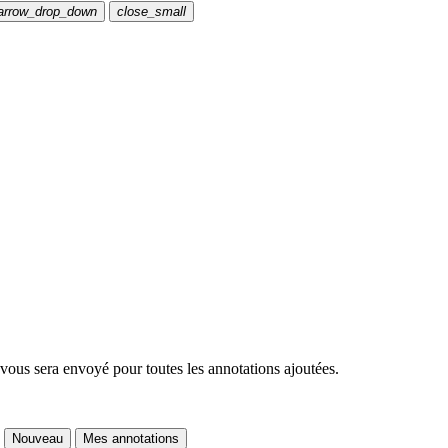
arrow_drop_down
close_small
 vous sera envoyé pour toutes les annotations ajoutées.
Nouveau
Mes annotations