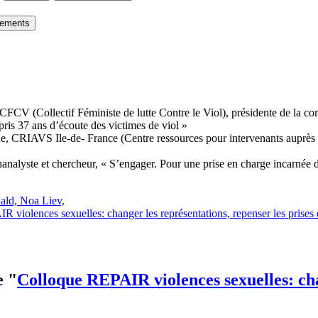
gements
CV (Collectif Féministe de lutte Contre le Viol), présidente de la com
ris 37 ans d’écoute des victimes de viol »
CRIAVS Ile-de- France (Centre ressources pour intervenants auprès d’a
alyste et chercheur, « S’engager. Pour une prise en charge incarnée d
ald, Noa Liev,
 violences sexuelles: changer les représentations, repenser les prises 
e "
Colloque REPAIR violences sexuelles: cha