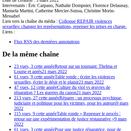
Date de création :
3 mars 2022
Intervenants :
Éric Carpano, Nathalie Dompnier, Florence Delaunay,
Manuela Martini, Catherine Mercier-Suissa, Christine Morin-
Messabel
Lien vers la chaîne du média :
Colloque REPAIR violences
sexuelles: changer les représentations, repenser les prises en charge.
Liens :
Flux RSS des dernières annotations
De la même chaîne
23 vues, 3 cette année
Retour sur un tournant: Thelma et
Louise et après
21 mars 2022
61 vues, 9 cette année
Table ronde : écrire les violences
sexuelles, écrire le désir et le plaisir
21 mars 2022
47 vues, 12 cette année
Culture du viol vs œuvres de
réparation ? Les guerres du canon
21 mars 2022
213 vues, 27 cette année
Réparer : un processus psychique,
judiciaire et politique pour les victimes, pour les auteurs
9 mars
2022
115 vues, 9 cette année
Table ronde « Repenser le procès :
retour sur une expérimentation de justice restaurative »
9 mars
2022
61 vues, 3 cette année
Pour une justice réparatrice, pour de