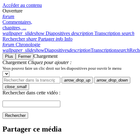
Accéder au contenu
Ouverture
forum
Commentaires,
chapitres, ...
wallpaper_slideshow
Diapositives
description
Transcription
search
Rechercher
share
Partager
info
Info
forum
Chronologie
wallpaper_slideshow
Diapositives
description
Transcription
search
Rech
Chargement
Plus
Fermer
Chargement
Cliquez pour ajouter :
Vous pouvez faire un clic droit sur les diapositives pour ouvrir le menu
arrow_drop_up
arrow_drop_down
close_small
Rechercher dans cette vidéo :
Rechercher
Partager ce média