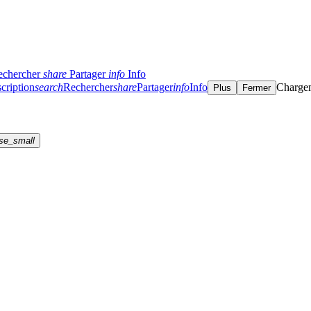
echercher
share
Partager
info
Info
cription
search
Rechercher
share
Partager
info
Info
Charge
Plus
Fermer
se_small