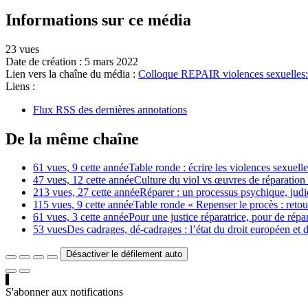
Informations sur ce média
23 vues
Date de création :
5 mars 2022
Lien vers la chaîne du média :
Colloque REPAIR violences sexuelles: c
Liens :
Flux RSS des dernières annotations
De la même chaîne
61 vues, 9 cette année
Table ronde : écrire les violences sexuelles,
47 vues, 12 cette année
Culture du viol vs œuvres de réparation
213 vues, 27 cette année
Réparer : un processus psychique, judici
115 vues, 9 cette année
Table ronde « Repenser le procès : retou
61 vues, 3 cette année
Pour une justice réparatrice, pour de répar
53 vues
Des cadrages, dé-cadrages : l’état du droit européen et d
Désactiver le défilement auto
S'abonner aux notifications