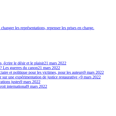
hanger les représentations, repenser les prises en charge.
 écrire le désir et le plaisir
21 mars 2022
 ? Les guerres du canon
21 mars 2022
aire et politique pour les victimes, pour les auteurs
9 mars 2022
r sur une expérimentation de justice restaurative »
9 mars 2022
ations justes
9 mars 2022
roit international
9 mars 2022