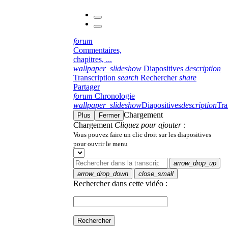
forum
Commentaires,
chapitres, ...
wallpaper_slideshow
Diapositives
description
Transcription
search
Rechercher
share
Partager
forum
Chronologie
wallpaper_slideshow
Diapositives
description
Tra
Chargement
Plus
Fermer
Chargement
Cliquez pour ajouter :
Vous pouvez faire un clic droit sur les diapositives
pour ouvrir le menu
arrow_drop_up
arrow_drop_down
close_small
Rechercher dans cette vidéo :
Rechercher