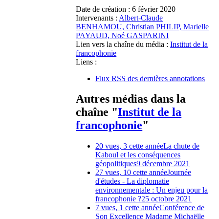
Date de création :
6 février 2020
Intervenants :
Albert-Claude
BENHAMOU, Christian PHILIP, Marielle
PAYAUD, Noé GASPARINI
Lien vers la chaîne du média :
Institut de la
francophonie
Liens :
Flux RSS des dernières annotations
Autres médias dans la
chaîne "
Institut de la
francophonie
"
20 vues, 3 cette année
La chute de
Kaboul et les conséquences
géopolitiques
9 décembre 2021
27 vues, 10 cette année
Journée
d'études - La diplomatie
environnementale : Un enjeu pour la
francophonie ?
25 octobre 2021
7 vues, 1 cette année
Conférence de
Son Excellence Madame Michaëlle