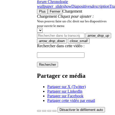
forum
Chronologie
wallpaper_slideshow
Diapositives
description
Tra
Chargement
Plus
Fermer
Chargement
Cliquez pour ajouter :
Vous pouvez faire un clic droit sur les diapositives
pour ouvrir le menu
arrow_drop_up
arrow_drop_down
close_small
Rechercher dans cette vidéo :
Rechercher
Partager ce média
Partager sur X (Twitter)
Partager sur LinkedIn
Partager sur Facebook
Partager cette vidéo par email
Désactiver le défilement auto