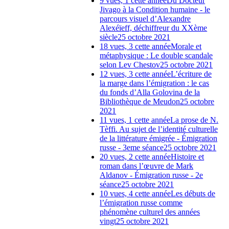
9 vues, 1 cette année
Du Docteur
Jivago à la Condition humaine - le
parcours visuel d’Alexandre
Alexéïeff, déchiffreur du XXème
siècle
25 octobre 2021
18 vues, 3 cette année
Morale et
métaphysique : Le double scandale
selon Lev Chestov
25 octobre 2021
12 vues, 3 cette année
L’écriture de
la marge dans l’émigration : le cas
du fonds d’Alla Golovina de la
Bibliothèque de Meudon
25 octobre
2021
11 vues, 1 cette année
La prose de N.
Tèffi. Au sujet de l’identité culturelle
de la littérature émigrée - Émigration
russe - 3eme séance
25 octobre 2021
20 vues, 2 cette année
Histoire et
roman dans l’œuvre de Mark
Aldanov - Émigration russe - 2e
séance
25 octobre 2021
10 vues, 4 cette année
Les débuts de
l’émigration russe comme
phénomène culturel des années
vingt
25 octobre 2021