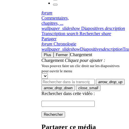
forum
Commentaires,
chapitres, ...
wallpaper_slideshow
Diapositives
description
Transcription
search
Rechercher
share
Partager
forum
Chronologie
wallpaper_slideshow
Diapositives
description
Tra
Chargement
Plus
Fermer
Chargement
Cliquez pour ajouter :
Vous pouvez faire un clic droit sur les diapositives
pour ouvrir le menu
arrow_drop_up
arrow_drop_down
close_small
Rechercher dans cette vidéo :
Rechercher
Partager ce média