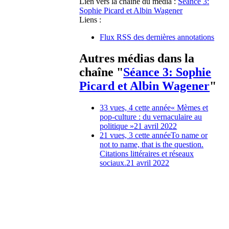
Lien vers la chaîne du média :
Séance 3:
Sophie Picard et Albin Wagener
Liens :
Flux RSS des dernières annotations
Autres médias dans la
chaîne "
Séance 3: Sophie
Picard et Albin Wagener
"
33 vues, 4 cette année
« Mèmes et
pop-culture : du vernaculaire au
politique »
21 avril 2022
21 vues, 3 cette année
To name or
not to name, that is the question.
Citations littéraires et réseaux
sociaux.
21 avril 2022