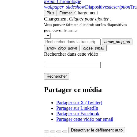
forum
Chronologie
wallpaper_slideshow
Diapositives
description
Tra
Chargement
Plus
Fermer
Chargement
Cliquez pour ajouter :
Vous pouvez faire un clic droit sur les diapositives
pour ouvrir le menu
arrow_drop_up
arrow_drop_down
close_small
Rechercher dans cette vidéo :
Rechercher
Partager ce média
Partager sur X (Twitter)
Partager sur LinkedIn
Partager sur Facebook
Partager cette vidéo par email
Désactiver le défilement auto