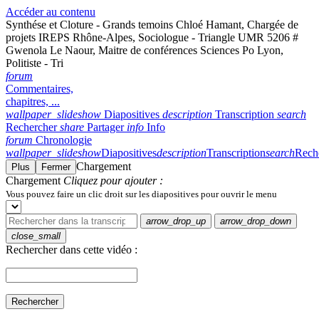
Accéder au contenu
Synthése et Cloture - Grands temoins Chloé Hamant, Chargée de
projets IREPS Rhône-Alpes, Sociologue - Triangle UMR 5206 #
Gwenola Le Naour, Maitre de conférences Sciences Po Lyon,
Politiste - Tri
forum
Commentaires,
chapitres, ...
wallpaper_slideshow
Diapositives
description
Transcription
search
Rechercher
share
Partager
info
Info
forum
Chronologie
wallpaper_slideshow
Diapositives
description
Transcription
search
Rech
Chargement
Plus
Fermer
Chargement
Cliquez pour ajouter :
Vous pouvez faire un clic droit sur les diapositives pour ouvrir le menu
arrow_drop_up
arrow_drop_down
close_small
Rechercher dans cette vidéo :
Rechercher