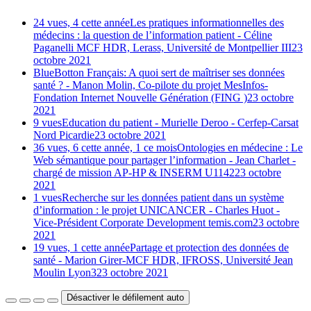
24 vues, 4 cette année
Les pratiques informationnelles des
médecins : la question de l’information patient - Céline
Paganelli MCF HDR, Lerass, Université de Montpellier III
23
octobre 2021
BlueBotton Français: A quoi sert de maîtriser ses données
santé ? - Manon Molin, Co-pilote du projet MesInfos-
Fondation Internet Nouvelle Génération (FING )
23 octobre
2021
9 vues
Education du patient - Murielle Deroo - Cerfep-Carsat
Nord Picardie
23 octobre 2021
36 vues, 6 cette année, 1 ce mois
Ontologies en médecine : Le
Web sémantique pour partager l’information - Jean Charlet -
chargé de mission AP-HP & INSERM U1142
23 octobre
2021
1 vues
Recherche sur les données patient dans un système
d’information : le projet UNICANCER - Charles Huot -
Vice-Président Corporate Development temis.com
23 octobre
2021
19 vues, 1 cette année
Partage et protection des données de
santé - Marion Girer-MCF HDR, IFROSS, Université Jean
Moulin Lyon3
23 octobre 2021
Désactiver le défilement auto