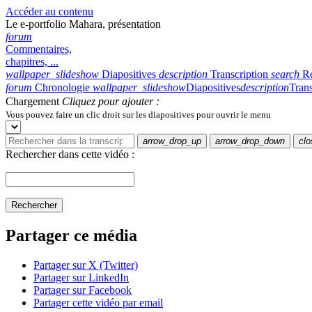
Accéder au contenu
Le e-portfolio Mahara, présentation
forum
Commentaires,
chapitres, ...
wallpaper_slideshow
Diapositives
description
Transcription
search
R
forum
Chronologie
wallpaper_slideshow
Diapositives
description
Trans
Chargement
Cliquez pour ajouter :
Vous pouvez faire un clic droit sur les diapositives pour ouvrir le menu
arrow_drop_up
arrow_drop_down
clo
Rechercher dans cette vidéo :
Rechercher
Partager ce média
Partager sur X (Twitter)
Partager sur LinkedIn
Partager sur Facebook
Partager cette vidéo par email