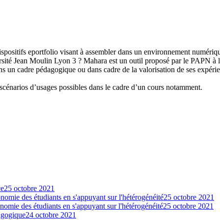
positifs eportfolio visant à assembler dans un environnement numérique
iversité Jean Moulin Lyon 3 ? Mahara est un outil proposé par le PAPN à
ans un cadre pédagogique ou dans cadre de la valorisation de ses expérien
s scénarios d’usages possibles dans le cadre d’un cours notamment.
ce
25 octobre 2021
nomie des étudiants en s'appuyant sur l'hétérogénéité
25 octobre 2021
nomie des étudiants en s'appuyant sur l'hétérogénéité
25 octobre 2021
agogique
24 octobre 2021