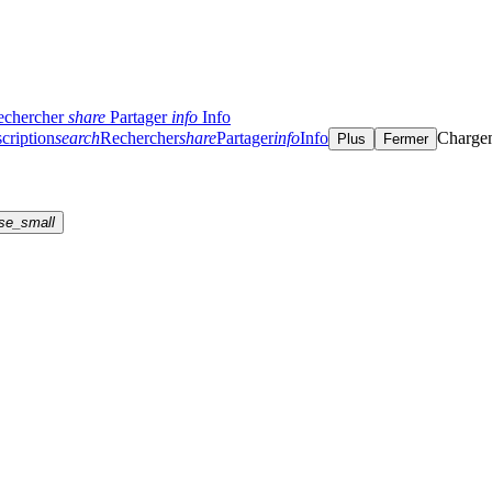
echercher
share
Partager
info
Info
cription
search
Rechercher
share
Partager
info
Info
Charge
Plus
Fermer
se_small