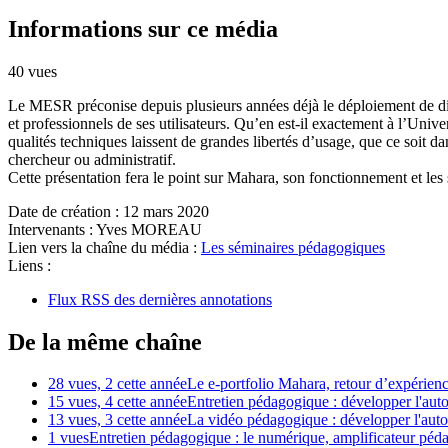
Informations sur ce média
40 vues
Le MESR préconise depuis plusieurs années déjà le déploiement de dis
et professionnels de ses utilisateurs. Qu’en est-il exactement à l’Un
qualités techniques laissent de grandes libertés d’usage, que ce soit d
chercheur ou administratif.
Cette présentation fera le point sur Mahara, son fonctionnement et le
Date de création :
12 mars 2020
Intervenants :
Yves MOREAU
Lien vers la chaîne du média :
Les séminaires pédagogiques
Liens :
Flux RSS des dernières annotations
De la même chaîne
28 vues, 2 cette année
Le e-portfolio Mahara, retour d’expérien
15 vues, 4 cette année
Entretien pédagogique : développer l'auto
13 vues, 3 cette année
La vidéo pédagogique : développer l'auto
1 vues
Entretien pédagogique : le numérique, amplificateur péd