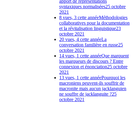
apport de représentations
syntaxiques normalisées
25 octobre
2021
8 vues, 3 cette année
Méthodologies
collaboratives pour la documentation
et la révitalisation linguistique
23
octobre 2021
20 vues, 4 cette année
La
conversation familière en russe
25
octobre 2021
14 vues, 1 cette année
Que marquent
les marqueurs de discours ? Entre
connexion et énonciation
25 octobre
2021
13 vues, 1 cette année
Pourquoi les
macroniens peuvent-ils souffrir de
macronite mais aucun jacklanguien
ne souffre de jacklanguite ?
25
octobre 2021