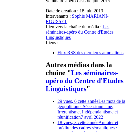
Séminaire apéro CEL de juin 2019
Date de création :
18 juin 2019
Intervenants :
Sophie MARIANI-
ROUSSET
Lien vers la chaîne du média :
Les
séminaires-apéro du Centre d'Etudes
Linguistiques
Liens :
Flux RSS des dernières annotations
Autres médias dans la
chaîne "
Les séminaires-
apéro du Centre d'Etudes
Linguistiques
"
29 vues, 6 cette année
Les mots de la
géopolitique. Sécessionnisme,
Irrérentisme, Indépendantisme et
réunification
7 avril 2022
18 vues, 3 cette année
Annoter et
prédire des cadres sémantiques :