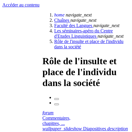
Accéder au contenu
home
navigate_next
Chaînes
navigate_next
Faculté des Langues
navigate_next
Les séminaires-apéro du Centre
d'Etudes Linguistiques
navigate_next
Rôle de l'insulte et place de l'individu
dans la société
Rôle de l'insulte et
place de l'individu
dans la société
forum
Commentaires,
chapitres, ...
wallpaper_slideshow
Diapositives
description