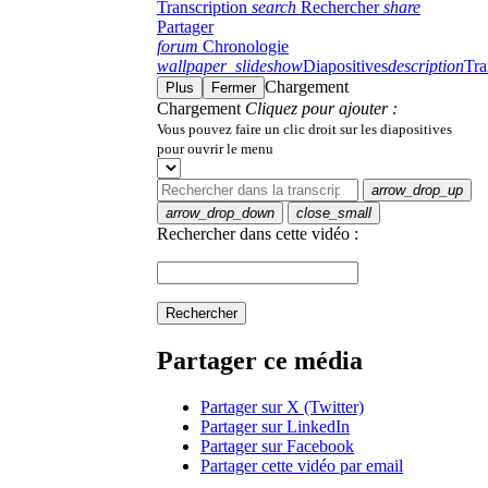
Transcription
search
Rechercher
share
Partager
forum
Chronologie
wallpaper_slideshow
Diapositives
description
Tra
Chargement
Plus
Fermer
Chargement
Cliquez pour ajouter :
Vous pouvez faire un clic droit sur les diapositives
pour ouvrir le menu
arrow_drop_up
arrow_drop_down
close_small
Rechercher dans cette vidéo :
Rechercher
Partager ce média
Partager sur X (Twitter)
Partager sur LinkedIn
Partager sur Facebook
Partager cette vidéo par email