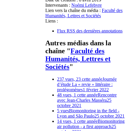
Intervenants :
Noémi Lefebvre
Lien vers la chaîne du média :
Faculté des
Humanités, Lettres et Sociétés
Liens :
Flux RSS des dernières annotations
Autres médias dans la
chaîne "
Faculté des
Humanités, Lettres et
Sociétés
"
237 vues, 23 cette année
Journée
d’étude La « revie » littéraire :
prolégomènes
1 février 2022
48 vues, 1 cette année
Rencontre
avec Jean-Charles Masséra
25
octobre 2021
5 vues
Biomonitoring in the field -
Lyon and São Paulo
25 octobre 2021
14 vues, 1 cette année
Biomonitoring
air pollution - a first approach
25