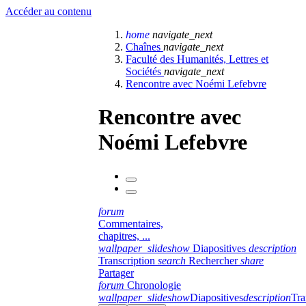
Accéder au contenu
home
navigate_next
Chaînes
navigate_next
Faculté des Humanités, Lettres et
Sociétés
navigate_next
Rencontre avec Noémi Lefebvre
Rencontre avec
Noémi Lefebvre
forum
Commentaires,
chapitres, ...
wallpaper_slideshow
Diapositives
description
Transcription
search
Rechercher
share
Partager
forum
Chronologie
wallpaper_slideshow
Diapositives
description
Tra