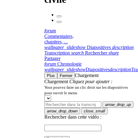
forum
Commentaires,
chapitres, ...
wallpaper_slideshow
Diapositives
description
Transcription
search
Rechercher
share
Partager
forum
Chronologie
wallpaper_slideshow
Diapositives
description
Tra
Chargement
Plus
Fermer
Chargement
Cliquez pour ajouter :
Vous pouvez faire un clic droit sur les diapositives
pour ouvrir le menu
arrow_drop_up
arrow_drop_down
close_small
Rechercher dans cette vidéo :