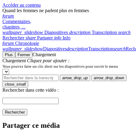
Accéder au contenu
Quand les femmes ne parlent plus en femmes
forum
Commentaires,
chapitres, ...
wallpaper_slideshow
Diapositives
description
Transcription
search
Rechercher
share
Partager
info
Info
forum
Chronologie
wallpaper_slideshow
Diapositives
description
Transcription
search
Rech
Chargement
Plus
Fermer
Chargement
Cliquez pour ajouter :
Vous pouvez faire un clic droit sur les diapositives pour ouvrir le menu
arrow_drop_up
arrow_drop_down
close_small
Rechercher dans cette vidéo :
Rechercher
Partager ce média