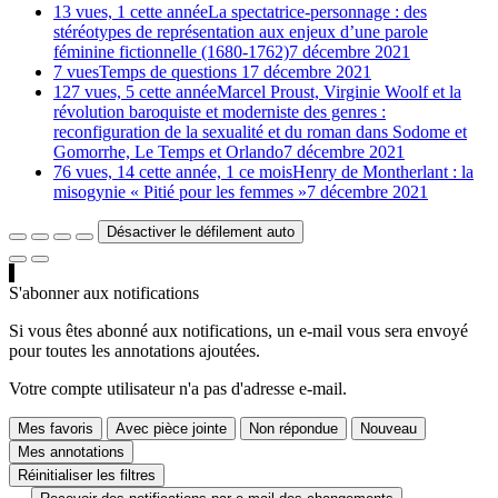
13 vues, 1 cette année
La spectatrice-personnage : des
stéréotypes de représentation aux enjeux d’une parole
féminine fictionnelle (1680-1762)
7 décembre 2021
7 vues
Temps de questions 1
7 décembre 2021
127 vues, 5 cette année
Marcel Proust, Virginie Woolf et la
révolution baroquiste et moderniste des genres :
reconfiguration de la sexualité et du roman dans Sodome et
Gomorrhe, Le Temps et Orlando
7 décembre 2021
76 vues, 14 cette année, 1 ce mois
Henry de Montherlant : la
misogynie « Pitié pour les femmes »
7 décembre 2021
Désactiver le défilement auto
S'abonner aux notifications
Si vous êtes abonné aux notifications, un e-mail vous sera envoyé
pour toutes les annotations ajoutées.
Votre compte utilisateur n'a pas d'adresse e-mail.
Mes favoris
Avec pièce jointe
Non répondue
Nouveau
Mes annotations
Réinitialiser les filtres