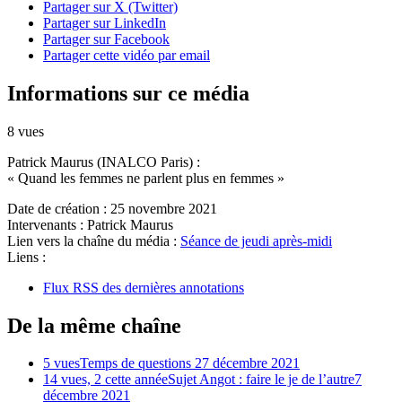
Partager sur X (Twitter)
Partager sur LinkedIn
Partager sur Facebook
Partager cette vidéo par email
Informations sur ce média
8 vues
Patrick Maurus (INALCO Paris) :
« Quand les femmes ne parlent plus en femmes »
Date de création :
25 novembre 2021
Intervenants :
Patrick Maurus
Lien vers la chaîne du média :
Séance de jeudi après-midi
Liens :
Flux RSS des dernières annotations
De la même chaîne
5 vues
Temps de questions 2
7 décembre 2021
14 vues, 2 cette année
Sujet Angot : faire le je de l’autre
7
décembre 2021