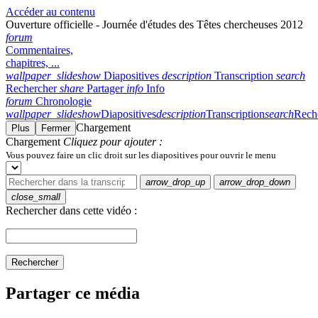
Accéder au contenu
Ouverture officielle - Journée d'études des Têtes chercheuses 2012
forum
Commentaires,
chapitres, ...
wallpaper_slideshow
Diapositives
description
Transcription
search
Rechercher
share
Partager
info
Info
forum
Chronologie
wallpaper_slideshow
Diapositives
description
Transcription
search
Rech
Chargement
Plus
Fermer
Chargement
Cliquez pour ajouter :
Vous pouvez faire un clic droit sur les diapositives pour ouvrir le menu
arrow_drop_up
arrow_drop_down
close_small
Rechercher dans cette vidéo :
Rechercher
Partager ce média