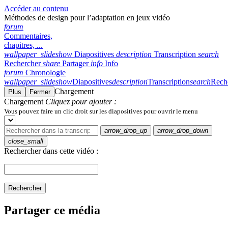
Accéder au contenu
Méthodes de design pour l’adaptation en jeux vidéo
forum
Commentaires,
chapitres, ...
wallpaper_slideshow
Diapositives
description
Transcription
search
Rechercher
share
Partager
info
Info
forum
Chronologie
wallpaper_slideshow
Diapositives
description
Transcription
search
Rech
Chargement
Plus
Fermer
Chargement
Cliquez pour ajouter :
Vous pouvez faire un clic droit sur les diapositives pour ouvrir le menu
arrow_drop_up
arrow_drop_down
close_small
Rechercher dans cette vidéo :
Rechercher
Partager ce média