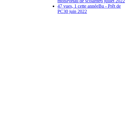
mois
Portail de scolarité
6 juillet 2022
47 vues, 1 cette année
Bu - Prêt de
PC
30 juin 2022