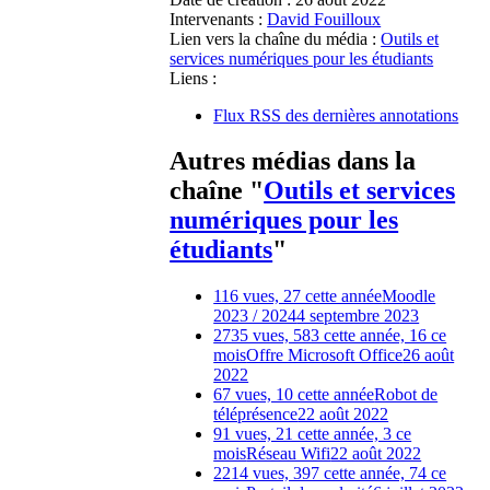
Intervenants :
David Fouilloux
Lien vers la chaîne du média :
Outils et
services numériques pour les étudiants
Liens :
Flux RSS des dernières annotations
Autres médias dans la
chaîne "
Outils et services
numériques pour les
étudiants
"
116 vues, 27 cette année
Moodle
2023 / 2024
4 septembre 2023
2735 vues, 583 cette année, 16 ce
mois
Offre Microsoft Office
26 août
2022
67 vues, 10 cette année
Robot de
téléprésence
22 août 2022
91 vues, 21 cette année, 3 ce
mois
Réseau Wifi
22 août 2022
2214 vues, 397 cette année, 74 ce