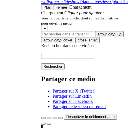
wallpaper_slideshow
Diapositives
description
Tra
Chargement
Plus
Fermer
Chargement
Cliquez pour ajouter :
Vous pouvez faire un clic droit sur les diapositives
pour ouvrir le menu
arrow_drop_up
arrow_drop_down
close_small
Rechercher dans cette vidéo :
Rechercher
Partager ce média
Partager sur X (Twitter)
Partager sur LinkedIn
Partager sur Facebook
Partager cette vidéo par email
Désactiver le défilement auto