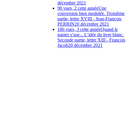
décembre 2021
90 vues, 2 cette année
Une
conversion bien modulée. Troisième
partie, lettre XVIII - Jean-François
PERRIN
20 décembre 2021
186 vues, 3 cette année
Quand le
papier s’use... L’idée du livre blanc.
Seconde partie, lettre XIII - François
Jacob
20 décembre 2021