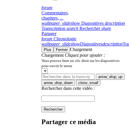
forum
Commentaires,
chapitres, ...
wallpaper_slideshow
Diapositives
description
Transcription
search
Rechercher
share
Partager
forum
Chronologie
wallpaper_slideshow
Diapositives
description
Tra
Chargement
Plus
Fermer
Chargement
Cliquez pour ajouter :
Vous pouvez faire un clic droit sur les diapositives
pour ouvrir le menu
arrow_drop_up
arrow_drop_down
close_small
Rechercher dans cette vidéo :
Rechercher
Partager ce média