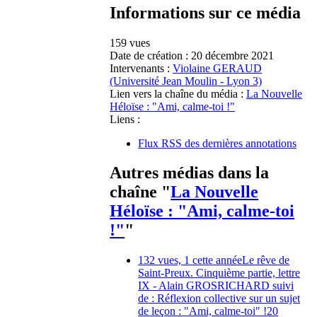
Informations sur ce média
159 vues
Date de création :
20 décembre 2021
Intervenants :
Violaine GERAUD
(Université Jean Moulin - Lyon 3)
Lien vers la chaîne du média :
La Nouvelle
Héloïse : "Ami, calme-toi !"
Liens :
Flux RSS des dernières annotations
Autres médias dans la
chaîne "
La Nouvelle
Héloïse : "Ami, calme-toi
!"
"
132 vues, 1 cette année
Le rêve de
Saint-Preux. Cinquième partie, lettre
IX - Alain GROSRICHARD suivi
de : Réflexion collective sur un sujet
de leçon : "Ami, calme-toi" !
20