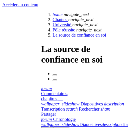
Accéder au contenu
home
navigate_next
Chaînes
navigate_next
Université
navigate_next
Pôle réussite
navigate_next
La source de confiance en soi
La source de
confiance en soi
forum
Commentaires,
chapitres, ...
wallpaper_slideshow
Diapositives
description
Transcription
search
Rechercher
share
Partager
forum
Chronologie
wallpaper_slideshow
Diapositives
description
Tra