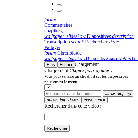
forum
Commentaires,
chapitres, ...
wallpaper_slideshow
Diapositives
description
Transcription
search
Rechercher
share
Partager
forum
Chronologie
wallpaper_slideshow
Diapositives
description
Tra
Chargement
Plus
Fermer
Chargement
Cliquez pour ajouter :
Vous pouvez faire un clic droit sur les diapositives
pour ouvrir le menu
arrow_drop_up
arrow_drop_down
close_small
Rechercher dans cette vidéo :
Rechercher