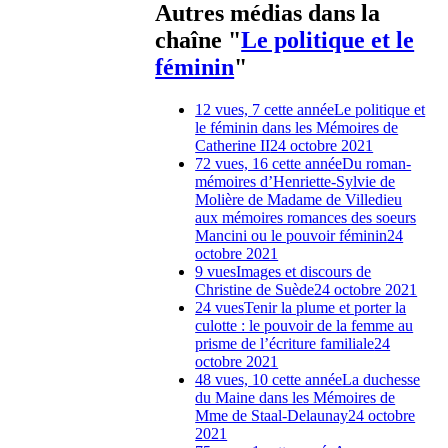
Autres médias dans la
chaîne "
Le politique et le
féminin
"
12 vues, 7 cette année
Le politique et
le féminin dans les Mémoires de
Catherine II
24 octobre 2021
72 vues, 16 cette année
Du roman-
mémoires d’Henriette-Sylvie de
Molière de Madame de Villedieu
aux mémoires romances des soeurs
Mancini ou le pouvoir féminin
24
octobre 2021
9 vues
Images et discours de
Christine de Suède
24 octobre 2021
24 vues
Tenir la plume et porter la
culotte : le pouvoir de la femme au
prisme de l’écriture familiale
24
octobre 2021
48 vues, 10 cette année
La duchesse
du Maine dans les Mémoires de
Mme de Staal-Delaunay
24 octobre
2021