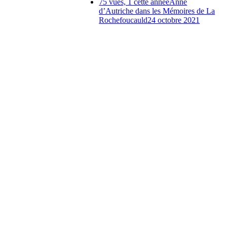
75 vues, 1 cette année
Anne
d’Autriche dans les Mémoires de La
Rochefoucauld
24 octobre 2021