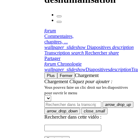
forum
Commentaires,
chapitres, ...
wallpaper_slideshow
Diapositives
description
Transcription
search
Rechercher
share
Partager
forum
Chronologie
wallpaper_slideshow
Diapositives
description
Tra
Chargement
Plus
Fermer
Chargement
Cliquez pour ajouter :
Vous pouvez faire un clic droit sur les diapositives
pour ouvrir le menu
arrow_drop_up
arrow_drop_down
close_small
Rechercher dans cette vidéo :