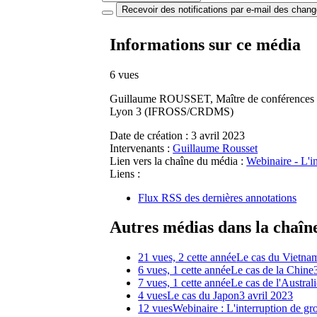
Recevoir des notifications par e-mail des chan
Informations sur ce média
6 vues
Guillaume ROUSSET, Maître de conférences e
Lyon 3 (IFROSS/CRDMS)
Date de création :
3 avril 2023
Intervenants :
Guillaume Rousset
Lien vers la chaîne du média :
Webinaire - L'i
Liens :
Flux RSS des dernières annotations
Autres médias dans la chaîn
21 vues, 2 cette année
Le cas du Vietna
6 vues, 1 cette année
Le cas de la Chine
7 vues, 1 cette année
Le cas de l'Austral
4 vues
Le cas du Japon
3 avril 2023
12 vues
Webinaire : L'interruption de gr