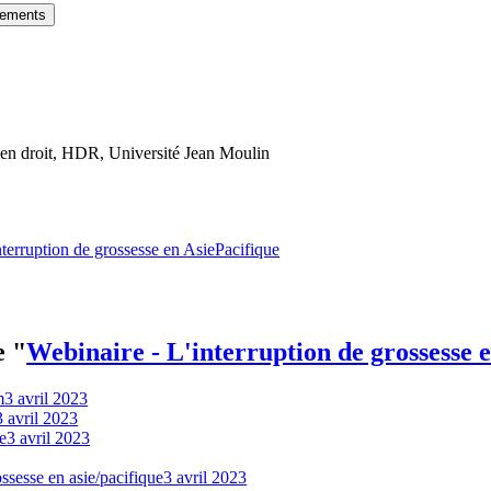
gements
n droit, HDR, Université Jean Moulin
nterruption de grossesse en AsiePacifique
e "
Webinaire - L'interruption de grossesse 
m
3 avril 2023
3 avril 2023
ie
3 avril 2023
ossesse en asie/pacifique
3 avril 2023