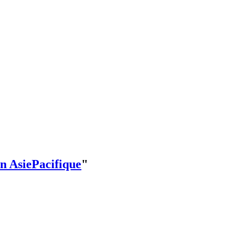
en AsiePacifique
"