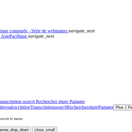
idique comparée - Série de webinaires
navigate_next
n AsiePacifique
navigate_next
ranscription
search
Rechercher
share
Partager
itives
description
Transcription
search
Rechercher
share
Partager
Plus
F
 ouvrir le menu
arrow_drop_down
close_small