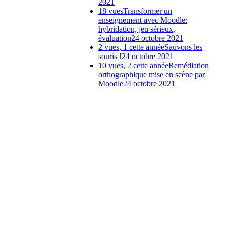
2021
18 vues
Transformer un
enseignement avec Moodle:
hybridation, jeu sérieux,
évaluation
24 octobre 2021
2 vues, 1 cette année
Sauvons les
souris !
24 octobre 2021
10 vues, 2 cette année
Remédiation
orthographique mise en scène par
Moodle
24 octobre 2021