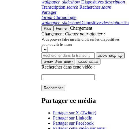
wallpaper_slideshow
Diapositives
description
Transcription
search
Rechercher
share
Partager
forum
Chronologie
wallpaper_slideshow
Diapositives
description
Tra
Chargement
Plus
Fermer
Chargement
Cliquez pour ajouter :
Vous pouvez faire un clic droit sur les diapositives
pour ouvrir le menu
arrow_drop_up
arrow_drop_down
close_small
Rechercher dans cette vidéo :
Rechercher
Partager ce média
Partager sur X (Twitter)
Partager sur LinkedIn
Partager sur Facebook
Partager cette vidéo par email