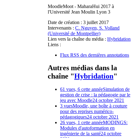
MoodleMoot - MaharaHui 2017 à
l'Université Jean Moulin Lyon 3
Date de création :
3 juillet 2017
Intervenants :
C. Nguyen, S. Volland
(Université de Montpellier)
Lien vers la chaîne du média :
Hybridation
Liens :
Flux RSS des dernières annotations
Autres médias dans la
chaîne "
Hybridation
"
61 vues, 6 cette année
Simulation de
gestion de crise : la pédagogie par le
jeu avec Moodle
24 octobre 2021
3 vues
Moodle, une boîte à couture
pour des reprises numérico-
pédagogiques
24 octobre 2021
26 vues, 1 cette année
MODINGS:
Modules d'autoformation en
ingénierie de la santé
24 octobre