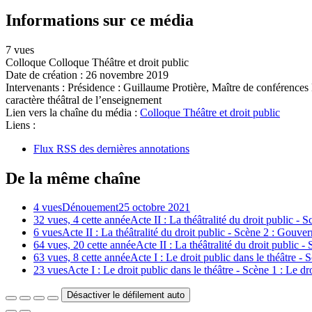
Informations sur ce média
7 vues
Colloque Colloque Théâtre et droit public
Date de création :
26 novembre 2019
Intervenants :
Présidence : Guillaume Protière, Maître de conférences H
caractère théâtral de l’enseignement
Lien vers la chaîne du média :
Colloque Théâtre et droit public
Liens :
Flux RSS des dernières annotations
De la même chaîne
4 vues
Dénouement
25 octobre 2021
32 vues, 4 cette année
Acte II : La théâtralité du droit public - S
6 vues
Acte II : La théâtralité du droit public - Scène 2 : Gouvern
64 vues, 20 cette année
Acte II : La théâtralité du droit public -
63 vues, 8 cette année
Acte I : Le droit public dans le théâtre -
23 vues
Acte I : Le droit public dans le théâtre - Scène 1 : Le 
Désactiver le défilement auto