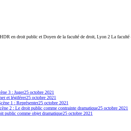
DR en droit public et Doyen de la faculté de droit, Lyon 2 La faculté de
cène 3 : Juger
25 octobre 2021
er et légiférer
25 octobre 2021
 Scène 1 : Représenter
25 octobre 2021
 Scène 2 : Le droit public comme contrainte dramatique
25 octobre 2021
droit public comme objet dramatique
25 octobre 2021