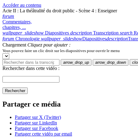
Accéder au contenu
Acte II : La théâtralité du droit public - Scène 4 : Enseigner
forum
Commentaires,
chapitres, ...
wallpaper_slideshow
Diapositives
description
Transcription
search
R
forum
Chronologie
wallpaper_slideshow
Diapositives
description
Trans
Chargement
Cliquez pour ajouter :
Vous pouvez faire un clic droit sur les diapositives pour ouvrir le menu
arrow_drop_up
arrow_drop_down
clo
Rechercher dans cette vidéo :
Rechercher
Partager ce média
Partager sur X (Twitter)
Partager sur LinkedIn
Partager sur Facebook
Partager cette vidéo par email