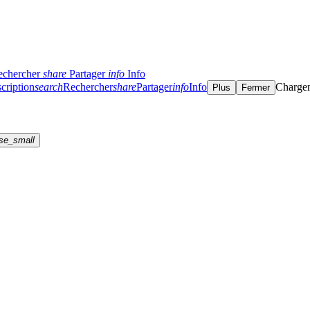
echercher
share
Partager
info
Info
cription
search
Rechercher
share
Partager
info
Info
Charge
Plus
Fermer
se_small