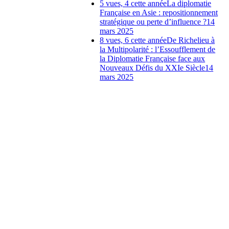
5 vues, 4 cette année
La diplomatie
Française en Asie : repositionnement
stratégique ou perte d’influence ?
14
mars 2025
8 vues, 6 cette année
De Richelieu à
la Multipolarité : l’Essoufflement de
la Diplomatie Française face aux
Nouveaux Défis du XXIe Siècle
14
mars 2025