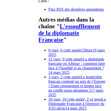
Liens :
Flux RSS des dernières annotations
Autres médias dans la
chaîne "
L'essoufflement
de la diplomatie
Française
"
9 vues, 6 cette année
Clôture
19 mars
2025
12 vues, 9 cette année
La diplomatie
française en Afrique : comment faire
face à l’hostilité et au changement ?
14 mars 2025
3 vues, 2 cette année
Le leadership
français contesté au sein de l’Europe
? Entre engagement et limites face
au conflit russo-ukrainien 2
17 mars
2025
10 vues, 10 cette année, 2 ce mois
La
Diplomatie Française à l'épreuve du
XXI siècle
14 mars 2025