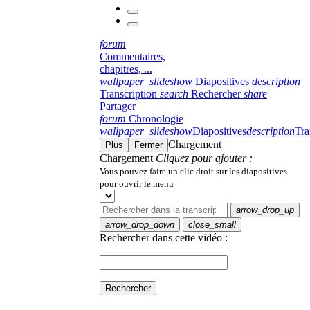
forum
Commentaires,
chapitres, ...
wallpaper_slideshow
Diapositives
description
Transcription
search
Rechercher
share
Partager
forum
Chronologie
wallpaper_slideshow
Diapositives
description
Tra
Chargement
Plus
Fermer
Chargement
Cliquez pour ajouter :
Vous pouvez faire un clic droit sur les diapositives
pour ouvrir le menu
arrow_drop_up
arrow_drop_down
close_small
Rechercher dans cette vidéo :
Rechercher