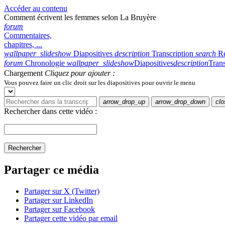
Accéder au contenu
Comment écrivent les femmes selon La Bruyère
forum
Commentaires,
chapitres, ...
wallpaper_slideshow
Diapositives
description
Transcription
search
R
forum
Chronologie
wallpaper_slideshow
Diapositives
description
Trans
Chargement
Cliquez pour ajouter :
Vous pouvez faire un clic droit sur les diapositives pour ouvrir le menu
arrow_drop_up
arrow_drop_down
clo
Rechercher dans cette vidéo :
Rechercher
Partager ce média
Partager sur X (Twitter)
Partager sur LinkedIn
Partager sur Facebook
Partager cette vidéo par email