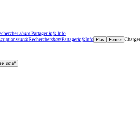
echercher
share
Partager
info
Info
cription
search
Rechercher
share
Partager
info
Info
Charge
Plus
Fermer
se_small