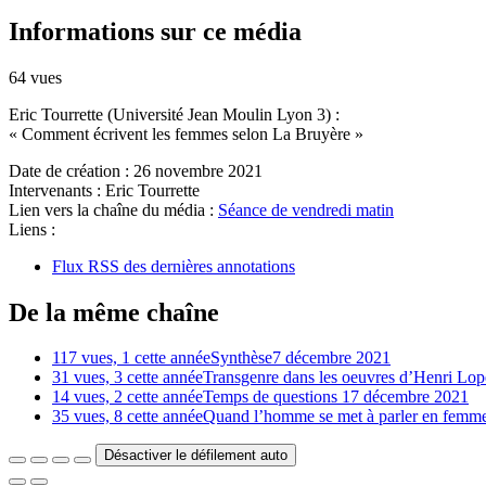
Informations sur ce média
64 vues
Eric Tourrette (Université Jean Moulin Lyon 3) :
« Comment écrivent les femmes selon La Bruyère »
Date de création :
26 novembre 2021
Intervenants :
Eric Tourrette
Lien vers la chaîne du média :
Séance de vendredi matin
Liens :
Flux RSS des dernières annotations
De la même chaîne
117 vues, 1 cette année
Synthèse
7 décembre 2021
31 vues, 3 cette année
Transgenre dans les oeuvres d’Henri Lop
14 vues, 2 cette année
Temps de questions 1
7 décembre 2021
35 vues, 8 cette année
Quand l’homme se met à parler en femme 
Désactiver le défilement auto