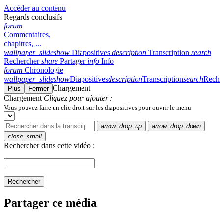
Accéder au contenu
Regards conclusifs
forum
Commentaires,
chapitres, ...
wallpaper_slideshow
Diapositives
description
Transcription
search
Rechercher
share
Partager
info
Info
forum
Chronologie
wallpaper_slideshow
Diapositives
description
Transcription
search
Rech
Chargement
Plus
Fermer
Chargement
Cliquez pour ajouter :
Vous pouvez faire un clic droit sur les diapositives pour ouvrir le menu
arrow_drop_up
arrow_drop_down
close_small
Rechercher dans cette vidéo :
Rechercher
Partager ce média