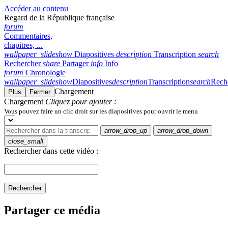
Accéder au contenu
Regard de la République française
forum
Commentaires,
chapitres, ...
wallpaper_slideshow
Diapositives
description
Transcription
search
Rechercher
share
Partager
info
Info
forum
Chronologie
wallpaper_slideshow
Diapositives
description
Transcription
search
Rech
Chargement
Plus
Fermer
Chargement
Cliquez pour ajouter :
Vous pouvez faire un clic droit sur les diapositives pour ouvrir le menu
arrow_drop_up
arrow_drop_down
close_small
Rechercher dans cette vidéo :
Rechercher
Partager ce média