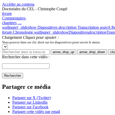
Accéder au contenu
Doctoriales du CEL - Christophe Coupé
forum
Commentaires,
chapitres, ...
wallpaper_slideshow
Diapositives
description
Transcription
search
R
forum
Chronologie
wallpaper_slideshow
Diapositives
description
Trans
Chargement
Cliquez pour ajouter :
Vous pouvez faire un clic droit sur les diapositives pour ouvrir le menu
arrow_drop_up
arrow_drop_down
clo
Rechercher dans cette vidéo :
Rechercher
Partager ce média
Partager sur X (Twitter)
Partager sur LinkedIn
Partager sur Facebook
Partager cette vidéo par email