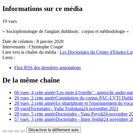
Informations sur ce média
19 vues
« Sociophonologie de l'anglais dublinois : corpus et méthodologie »
Date de création :
8 janvier 2020
Intervenants :
Christophe Coupé
Lien vers la chaîne du média :
Les Doctoriales du Centre d'Etudes Lin
Liens :
Flux RSS des dernières annotations
De la même chaîne
66 vues, 4 cette année
‘Les mots à l'oreille’ : approche audio-na
26 vues, 2 cette année
Constitution du corpus PAC-LVTI Dublin 
28 vues, 2 cette année
Le smartphone et l'enseignement du vocab
39 vues
Doctoriales - Yulia Troitskaia
24 novembre 2021
28 vues, 5 cette année
Doctoriales - Yana Payoli
24 novembre 2
57 vues, 3 cette année
Doctoriales - Imen Seghir
24 novembre 2
Désactiver le défilement auto