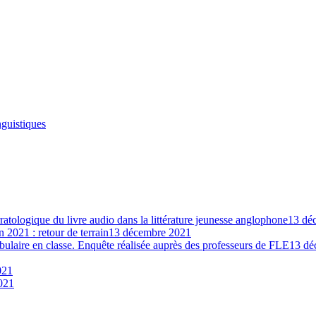
guistiques
rratologique du livre audio dans la littérature jeunesse anglophone
13 dé
2021 : retour de terrain
13 décembre 2021
ulaire en classe. Enquête réalisée auprès des professeurs de FLE
13 dé
021
021