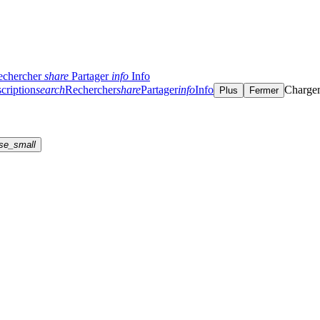
echercher
share
Partager
info
Info
cription
search
Rechercher
share
Partager
info
Info
Charge
Plus
Fermer
se_small